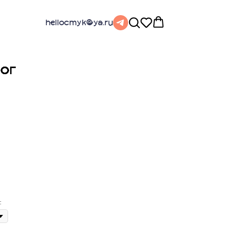
hellocmyk@ya.ru
ог
: