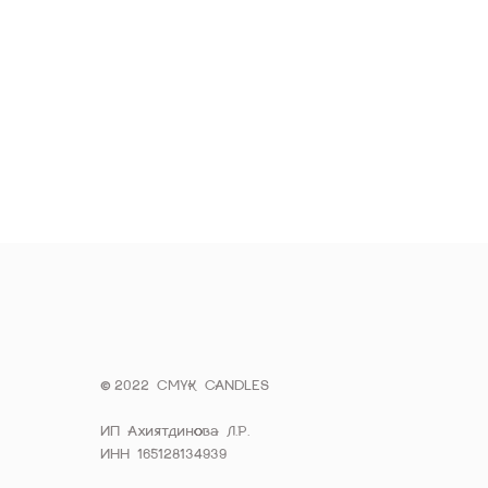
©
2022 CMYK CANDLES
ИП Ахиятдинова Л.Р.
ИНН 165128134939