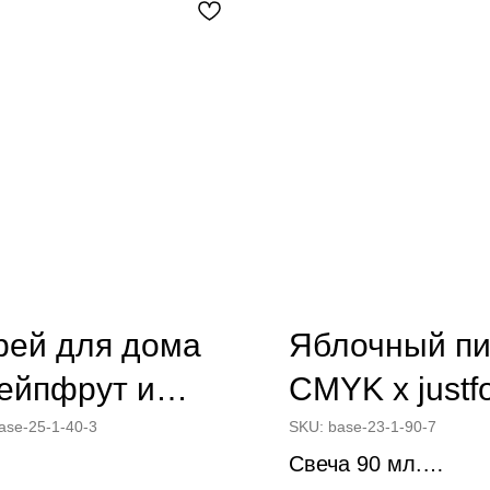
рей для дома
Яблочный пи
рейпфрут и
CMYK x justf
та"
ase-25-1-40-3
SKU:
base-23-1-90-7
Свеча 90 мл.