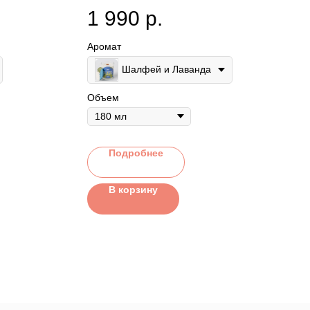
ирога с
Землистый успокаивающий
1 990
р.
.
аромат белого шалфея и
лаванды.
Аромат
Шалфей и Лаванда
Объем
Подробнее
В корзину