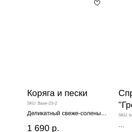
Коряга и пески
Сп
"Г
SKU:
Base-23-2
Деликатный свеже-соленый
мя
SKU:
b
древесный аромат.
1 690
р.