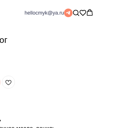
hellocmyk@ya.ru
ог
ь