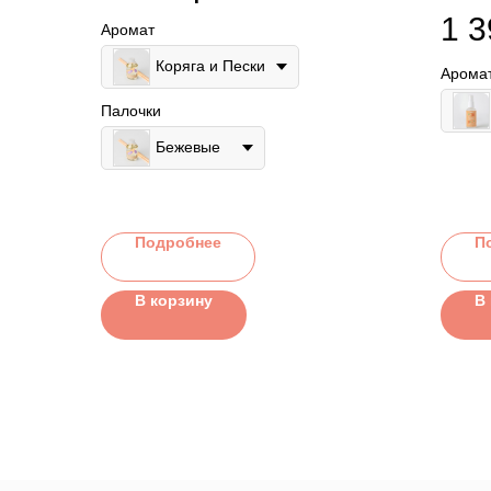
Свеж
1 3
Аромат
аром
Коряга и Пески
Арома
Палочки
Бежевые
Подробнее
П
В корзину
В