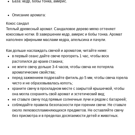
База: кедр, бобы тонка, амирис.
Описание аромата:
Кокос сандал
Теплый древесный аромат. Сандаловое дерево мягко оттеняет
кокосовые нотки. В завершении кедр, амирис и бобы тонка. Аромат
наполнен эфирными маслами кедра, апельсина и пачули.
Как дольше наслаждать свечой и ароматом, читайте ниже:
в первый сеанс дайте свече прогореть 1 час, чтобы воск
растопился до краев стакана;
не жгите свечу дольше 3-4 часов, чтобы свеча не потеряла
ароматические свойства;
перед зажжением подрезайте фитиль до 5 мм, чтобы свеча горела
чисто и не образовывалась копоть;
храните свечу в прохладном месте с закрытой крышечкой, чтобы
она могла сохранять свой аромат и эстетический вид;
не ставьте свечу под прямые солнечные лучи и рядом с батареей;
соблюдайте правила безопасности при горении свечи. Не ставьте
около легковоспламеняющихся предметов. Не оставляйте свечу
без присмотра и в пределах досягаемости детей и животных.